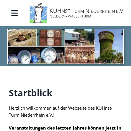
Zum
Inhalt
Toggle
springen
Navigation
Startblick
Ausblick
Rückblick
Einblick
Startblick
Weitblick
Herzlich willkommen auf der Webseite des KUHnst-
Turm Niederrhein e.V.!
Veranstaltungen des letzten Jahres können jetzt in