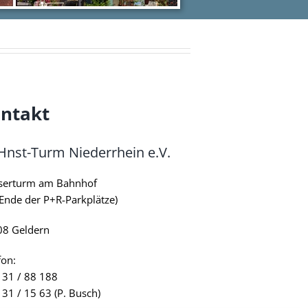
ntakt
nst-Turm Niederrhein e.V.
serturm am Bahnhof
Ende der P+R-Parkplätze)
8 Geldern
fon:
 31 / 88 188
 31 / 15 63 (P. Busch)