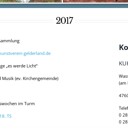
2017
ersammlung
Ko
unstverein-gelderland.de
KUH
ge „es werde Licht“
Was
d Musik (ev. Kirchengemeinde)
(am 
4760
eitswochen im Turm
Tele
0 28
18. TS
0 28