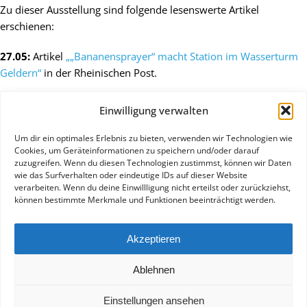
Zu dieser Ausstellung sind folgende lesenswerte Artikel
erschienen:
27.05:
Artikel
„„Bananensprayer“ macht Station im Wasserturm
Geldern“
in der Rheinischen Post.
27.05:
Artikel
„What happens to Banana „Freiheit für die Kunst“
Einwilligung verwalten
im Gelderner Wasserturm“
in den Niederrhein Nachrichten.
Um dir ein optimales Erlebnis zu bieten, verwenden wir Technologien wie
Weiteres folgt …
Cookies, um Geräteinformationen zu speichern und/oder darauf
zuzugreifen. Wenn du diesen Technologien zustimmst, können wir Daten
wie das Surfverhalten oder eindeutige IDs auf dieser Website
verarbeiten. Wenn du deine Einwillligung nicht erteilst oder zurückziehst,
können bestimmte Merkmale und Funktionen beeinträchtigt werden.
Akzeptieren
©
2026 KUHnst-Turm Niederrhein e.V. |
Datenschutz
|
Ablehnen
Impressum
Einstellungen ansehen